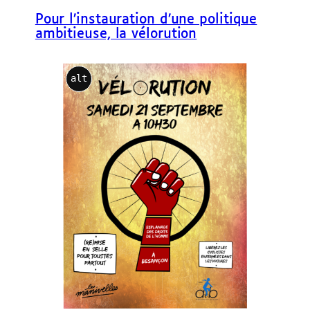
e
Pour l’instauration d’une politique
r
ambitieuse, la vélorution
alt