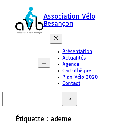
Aller
au
Association Vélo
contenu
Besançon
Présentation
Actualités
Agenda
Cartothèque
Plan Vélo 2020
Contact
R
e
c
h
e
Étiquette :
ademe
r
c
h