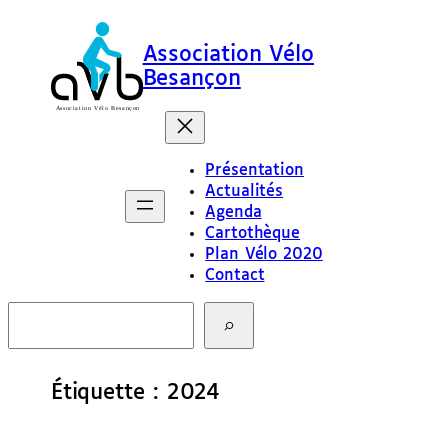
Aller
au
Association Vélo
contenu
Besançon
Présentation
Actualités
Agenda
Cartothèque
Plan Vélo 2020
Contact
R
e
c
h
e
Étiquette :
2024
r
c
h