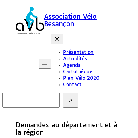
Association Vélo
Besançon
Présentation
Actualités
Agenda
Cartothèque
Plan Vélo 2020
Contact
R
e
c
h
e
Demandes au département et à
r
c
la région
h