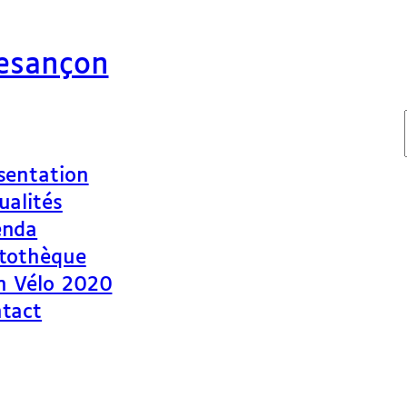
Besançon
sentation
ualités
enda
tothèque
n Vélo 2020
tact