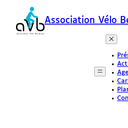
Association Vélo 
Pré
Act
Ag
Car
Pla
Con