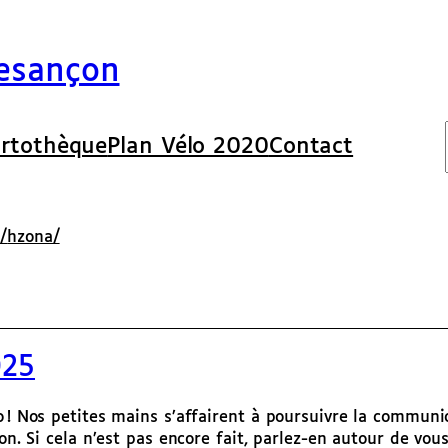
Besançon
rtothèque
Plan Vélo 2020
Contact
/
hzona/
025
o ! Nos petites mains s’affairent à poursuivre la communi
ion. Si cela n’est pas encore fait, parlez-en autour de v