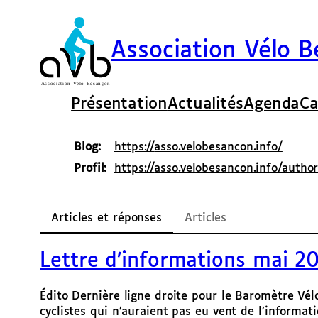
Aller
au
contenu
Association Vélo 
Présentation
Actualités
Agenda
Ca
Blog
https://
asso.velobesancon.info/
Profil
https://
asso.velobesancon.info/author
Articles et réponses
Articles
Lettre d’informations mai 2
Édito Dernière ligne droite pour le Baromètre Vél
cyclistes qui n’auraient pas eu vent de l’informat