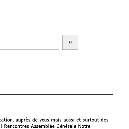
R
e
c
h
e
r
c
h
e
r
cation, auprès de vous mais aussi et surtout des
ous ! Rencontres Assemblée Générale Notre