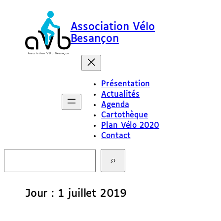
Aller
au
Association Vélo
contenu
Besançon
Présentation
Actualités
Agenda
Cartothèque
Plan Vélo 2020
Contact
R
e
c
h
e
Jour :
1 juillet 2019
r
c
h