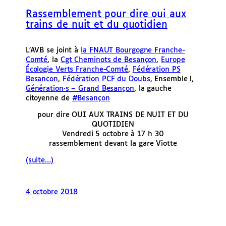
e
Rassemblement pour dire oui aux
r
trains de nuit et du quotidien
L’AVB se joint à
la FNAUT Bourgogne Franche-
Comté
, la
Cgt Cheminots de Besançon
,
Europe
Écologie Verts Franche-Comté
,
Fédération PS
Besancon
,
Fédération PCF du Doubs
, Ensemble !,
Génération·s – Grand Besançon
, la gauche
citoyenne de
#
Besançon
pour dire OUI AUX TRAINS DE NUIT ET DU
QUOTIDIEN
Vendredi 5 octobre à 17 h 30
rassemblement devant la gare Viotte
(suite…)
4 octobre 2018