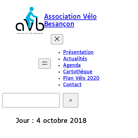
Aller
au
Association Vélo
contenu
Besançon
Présentation
Actualités
Agenda
Cartothèque
Plan Vélo 2020
Contact
R
e
c
h
e
Jour :
4 octobre 2018
r
c
h